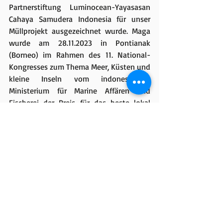
Partnerstiftung Luminocean-Yayasasan 
Cahaya Samudera Indonesia für unser 
Müllprojekt ausgezeichnet wurde. Maga 
wurde am 28.11.2023 in Pontianak 
(Borneo) im Rahmen des 11. National-
Kongresses zum Thema Meer, Küsten und 
kleine Inseln vom indonesischen 
Ministerium für Marine Affären und 
Fischerei der Preis für das beste lokal 
geführte Projekt zum Küstenschutz 
verliehen. Dies zeigt, dass unser Konzept 
"beraten und eigene Ideen unterstützen" 
sehr gut und nachhaltig funktioniert. 
Außerdem ist es der Beweis, dass wir 
inzwischen in Regierungskreisen 
Indonesiens gesehen werden. Dies bringt 
uns einen Schritt weiter Richtung Ziel: 
die vollständige finanzielle 
Unabhängigkeit des Müllprojektes. Der 