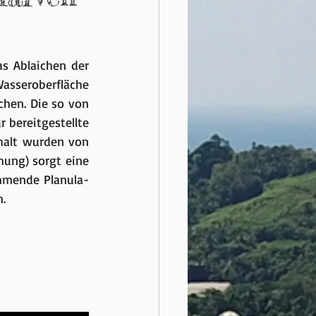
 Ablaichen der 
asseroberfläche 
hen. Die so von 
bereitgestellte 
halt wurden von 
ung) sorgt eine 
mmende Planula-
. 